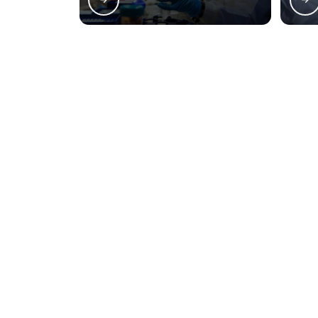
Regiões onde 
Matriz
Boqueirão
Bai
Centro
Centro Cívico
S
Batel
Bigorrilho
M
O conteúdo do texto desta página é de direito reservado. Sua reproduçã
9610/98 - Lei de direitos autorais
.
Naveg
O Lessen Laboratórios surgiu com o
Home
propósito de atender com excelência a
Sobre Nó
demanda de análises microbiológicas