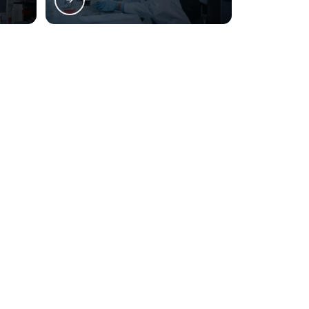
Análise de alimentos bromatologia
Análise de alimentos para animais
s em Curitiba:
Análise de cloretos
Análise de coliformes totais e termotolerantes em
Portão
Santa Felicidade
alimentos
Análise de turbidez
Hugo Lange
Juvevê
Análise laboratorial de alimentos
Análise microbiológica de fast foods
Análise microbiológica de queijo minas frescal
 de violação de direito autoral – artigo 184 do Código Penal –
Lei
Análise microbiológica do leite pasteurizado
Análise resíduo por incineração
Análise sensorial dos alimentos
Localização
Contaminação física
Rua Paulo Scherner, 28
Controle de produção e qualidade
s.com.br
São Cristóvão, São José dos Pinhais - PR
CEP: 83040-140
Controle de qualidade