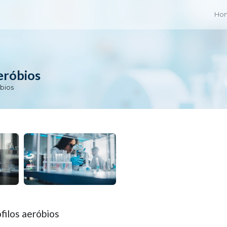
Ho
eróbios
bios
filos aeróbios