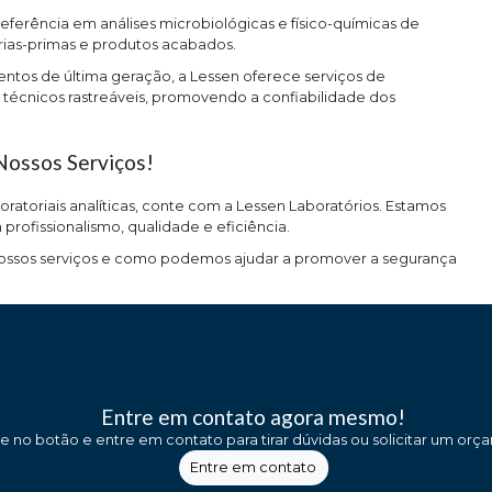
ferência em análises microbiológicas e físico-químicas de
rias-primas e produtos acabados.
tos de última geração, a Lessen oferece serviços de
 técnicos rastreáveis, promovendo a confiabilidade dos
ossos Serviços!
ratoriais analíticas, conte com a Lessen Laboratórios. Estamos
rofissionalismo, qualidade e eficiência.
ossos serviços e como podemos ajudar a promover a segurança
Entre em contato agora mesmo!
ue no botão e entre em contato para tirar dúvidas ou solicitar um orç
Entre em contato