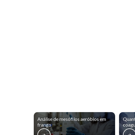
Análise de mesófilos aeróbios em
Quant
frango
coagu