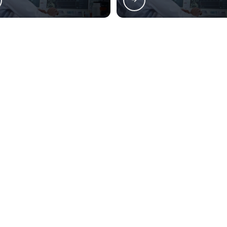
a Lessen atende Quantificação de mesófilos aeróbio
rro Novo
Cajuru
CIC
Pinheirinho
ão Francisco
Alto da Glória
Alto da XV
ercês
Rebouças
Prado Velho
o, parcial ou total, mesmo citando nossos links, é proibida sem a autorização do autor. Crime
ação
Contatos
(41) 3282-5838
atendimento@lessenlaboratorio
s