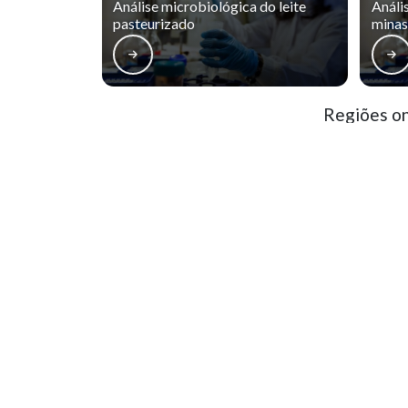
Análise microbiológica do leite
Análi
pasteurizado
minas
Regiões on
Matriz
Boqueirão
Bai
Centro
Centro Cívico
S
Batel
Bigorrilho
M
O conteúdo do texto desta página é de direito reservado. Sua reproduçã
9610/98 - Lei de direitos autorais
.
Naveg