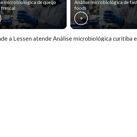
se microbiológica de queijo
Análise microbiológica de fas
 frescal
foods
de a Lessen atende Análise microbiológica curitiba e
rro Novo
Cajuru
CIC
Pinheirinho
ão Francisco
Alto da Glória
Alto da XV
ercês
Rebouças
Prado Velho
o, parcial ou total, mesmo citando nossos links, é proibida sem a autorização do autor. Crime
ação
Contatos