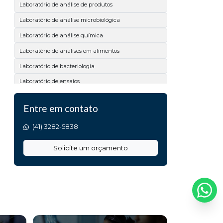
Laboratório de análise de produtos
Laboratório de análise microbiológica
Laboratório de análise química
Laboratório de análises em alimentos
Laboratório de bacteriologia
Laboratório de ensaios
Laboratório de microbiologia
Entre em contato
Laboratório físico químico
(41) 3282-5838
Laboratório físico químico e microbiológico
Laboratório para ensaios de qualidade
Solicite um orçamento
Serviço de análises laboratoriais
Teste de microbiologia em superfícies
Analise de calcário
Analise de matéria prima
Análise de acidez titulável