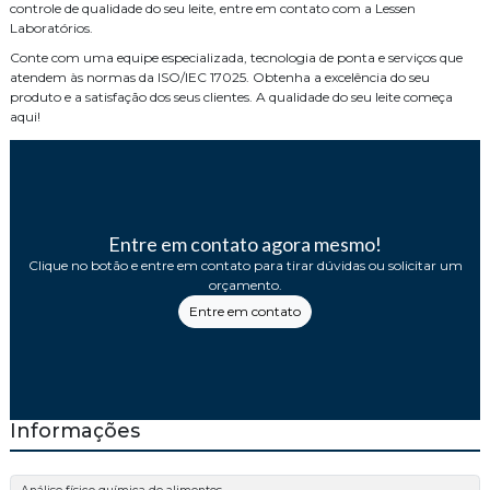
controle de qualidade do seu leite, entre em contato com a Lessen
Laboratórios.
Conte com uma equipe especializada, tecnologia de ponta e serviços que
atendem às normas da ISO/IEC 17025. Obtenha a excelência do seu
produto e a satisfação dos seus clientes. A qualidade do seu leite começa
aqui!
Entre em contato agora mesmo!
Clique no botão e entre em contato para tirar dúvidas ou solicitar um
orçamento.
Entre em contato
Informações