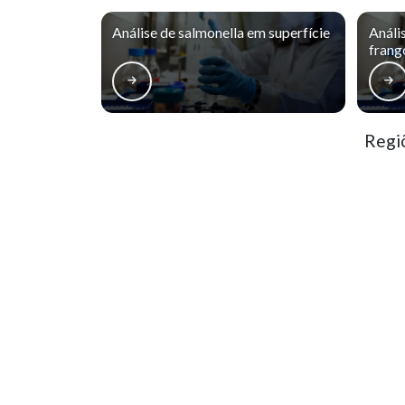
Análise de salmonella em superfície
Análi
frang
Regiõ
Matriz
Boqueirão
Bai
Centro
Centro Cívico
S
Batel
Bigorrilho
M
O conteúdo do texto desta página é de direito reservado. Sua reproduçã
9610/98 - Lei de direitos autorais
.