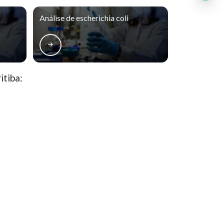
Análise de alimentos bromatologia
Análise de escherichia coli
Análise de alimentos para animais
Análise de cloretos
Análise de coliformes totais e termotolerantes em
alimentos
itiba:
Análise de turbidez
Análise laboratorial de alimentos
Portão
Santa Felicidade
Análise microbiológica de fast foods
Análise microbiológica de queijo minas frescal
Hugo Lange
Juvevê
Análise microbiológica do leite pasteurizado
Análise resíduo por incineração
Análise sensorial dos alimentos
 de violação de direito autoral – artigo 184 do Código Penal –
Lei
Contaminação física
Controle de produção e qualidade
Controle de qualidade