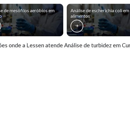
se de mesófilos aeróbios em
Análise de escherichia coli em
o
alimentos
es onde a Lessen atende Análise de turbidez em Cur
rro Novo
Cajuru
CIC
Pinheirinho
ão Francisco
Alto da Glória
Alto da XV
ercês
Rebouças
Prado Velho
o, parcial ou total, mesmo citando nossos links, é proibida sem a autorização do autor. Crime