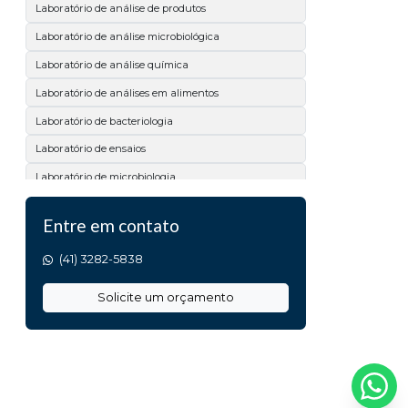
Laboratório de análise de produtos
Laboratório de análise microbiológica
Laboratório de análise química
Laboratório de análises em alimentos
Laboratório de bacteriologia
Laboratório de ensaios
Laboratório de microbiologia
Laboratório físico químico
Entre em contato
Laboratório físico químico e microbiológico
(41) 3282-5838
Laboratório para ensaios de qualidade
Serviço de análises laboratoriais
Solicite um orçamento
Teste de microbiologia em superfícies
Analise de calcário
Analise de matéria prima
Análise de acidez titulável