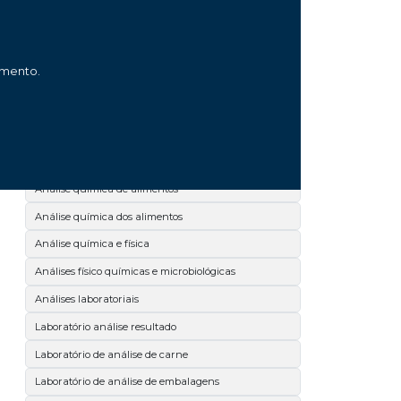
Análise microbiológica de leite
Análise microbiológica de salmonella
amento.
Análise microbiológica de superfícies
Análise microbiológica dos alimentos
Análise microbiológica no paraná
Análise química
Análise química de alimentos
Análise química dos alimentos
Análise química e física
Análises físico químicas e microbiológicas
Análises laboratoriais
Laboratório análise resultado
Laboratório de análise de carne
Laboratório de análise de embalagens