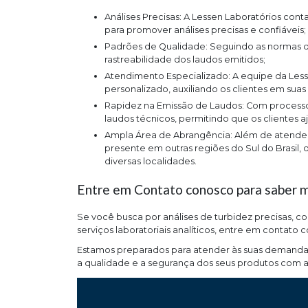
Análises Precisas: A Lessen Laboratórios conta com equipamentos modernos e equipe técnica qualificada
para promover análises precisas e confiáveis;
Padrões de Qualidade: Seguindo as normas da ISO/IEC 17025, a Lessen assegura a qualidade e a
rastreabilidade dos laudos emitidos;
Atendimento Especializado: A equipe da Lessen está preparada para oferecer um atendimento
personalizado, auxiliando os clientes em sua
Rapidez na Emissão de Laudos: Com processos ágeis e eficientes, a Lessen fornece a entrega rápida dos
laudos técnicos, permitindo que os clientes 
Ampla Área de Abrangência: Além de atender todo o estado do Paraná, a Lessen Laboratórios também está
presente em outras regiões do Sul do Brasil,
diversas localidades.
Entre em Contato conosco para saber ma
Se você busca por análises de turbidez precisas, c
serviços laboratoriais analíticos, entre em contato 
Estamos preparados para atender às suas demanda
a qualidade e a segurança dos seus produtos com a