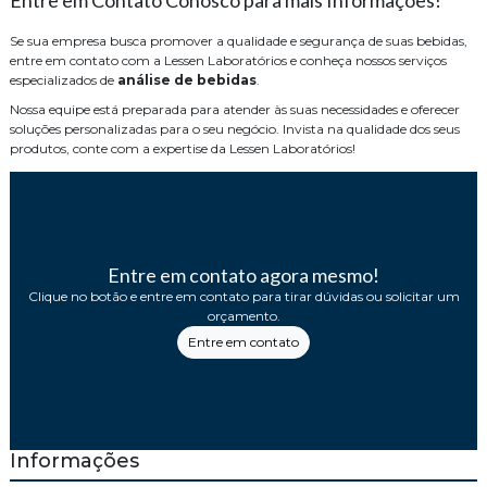
Entre em Contato Conosco para mais Informações!
Se sua empresa busca promover a qualidade e segurança de suas bebidas,
entre em contato com a Lessen Laboratórios e conheça nossos serviços
especializados de
análise de bebidas
.
Nossa equipe está preparada para atender às suas necessidades e oferecer
soluções personalizadas para o seu negócio. Invista na qualidade dos seus
produtos, conte com a expertise da Lessen Laboratórios!
Entre em contato agora mesmo!
Clique no botão e entre em contato para tirar dúvidas ou solicitar um
orçamento.
Entre em contato
Informações