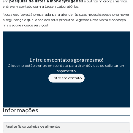
em
pesquisa de listeria monocytogenes
e outros microrganismos,
entre em contato com a Lessen Laboratórios.
Nossa equipe está preparada para atender às suas necessidades e promover
a segurança e qualidade dos seus produtos. Agende uma visita e conheça
mais sobre nossos serviços!
Entre em contato agora mesmo!
Clique no botão e entre em contato para tirar dúvidas ou solicitar um
orçamento.
Entre em contato
Informações
Análise físico química de alimentos