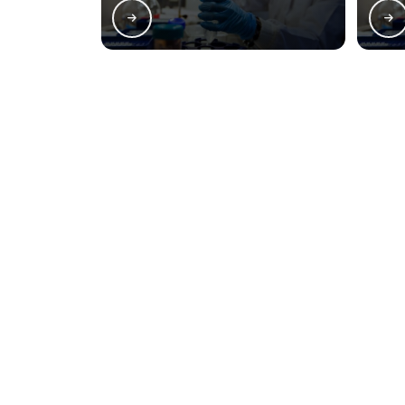
Regiões onde a Less
Matriz
Boqueirão
Bai
Centro
Centro Cívico
S
Batel
Bigorrilho
M
O conteúdo do texto desta página é de direito reservado. Sua reproduçã
9610/98 - Lei de direitos autorais
.
Naveg
O Lessen Laboratórios surgiu com o
Home
propósito de atender com excelência a