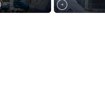
en atende Pesquisa de escherichia coli em produto 
rro Novo
Cajuru
CIC
Pinheirinho
ão Francisco
Alto da Glória
Alto da XV
ercês
Rebouças
Prado Velho
o, parcial ou total, mesmo citando nossos links, é proibida sem a autorização do autor. Crime
ação
Contatos
(41) 3282-5838
atendimento@lessenlaboratorio