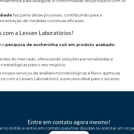
é fundamental para assegurar a conformidade dos produtos com os
cabado
faz parte desse processo, contribuindo para a
lementação de medidas corretivas eficazes.
s com a Lessen Laboratórios!
 na
pesquisa de escherichia coli em produto acabado
,
andas do mercado, oferecendo soluções personalizadas e
 estratégicas para o seu negócio.
ossos serviços de análises microbiológicas e físico-químicas.
s com a Lessen Laboratórios, a parceira ideal para o sucesso
Entre em contato agora mesmo!
ue no botão e entre em contato para tirar dúvidas ou solicitar um orç