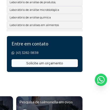
Laboratório de análise de produtos
Laboratório de análise microbiológica
Laboratório de análise química
Laboratório de análises em alimentos
Laboratório de bacteriologia
Laboratório de ensaios
Entre em contato
Laboratório de microbiologia
(41) 3282-5838
Laboratório físico químico
Laboratório físico químico e microbiológico
Solicite um orçamento
Laboratório para ensaios de qualidade
Serviço de análises laboratoriais
Teste de microbiologia em superfícies
Analise de calcário
Analise de matéria prima
Pesquisa de salmonella em ovos
Análise de acidez titulável