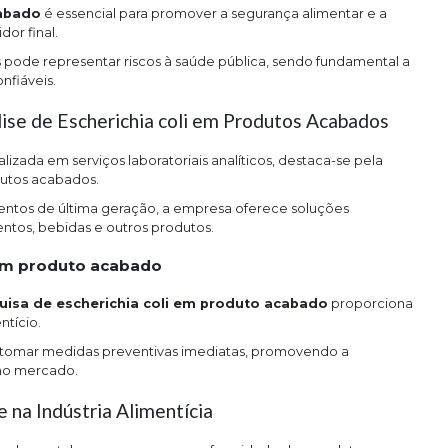
cabado
é essencial para promover a segurança alimentar e a
or final.
 pode representar riscos à saúde pública, sendo fundamental a
nfiáveis.
ise de Escherichia coli em Produtos Acabados
izada em serviços laboratoriais analíticos, destaca-se pela
dutos acabados.
ntos de última geração, a empresa oferece soluções
ntos, bebidas e outros produtos.
 em produto acabado
uisa de escherichia coli em produto acabado
proporciona
ntício.
el tomar medidas preventivas imediatas, promovendo a
 no mercado.
 na Indústria Alimentícia