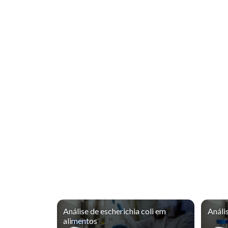
Análise de escherichia coli em
Anális
alimentos