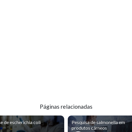
Páginas relacionadas
e de escherichia coli
Pesquisa de salmonella em
produtos cárneos