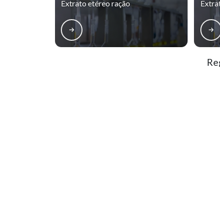
Extrato etéreo ração
Extra
Reg
Matriz
Boqueirão
Bai
Centro
Centro Cívico
S
Batel
Bigorrilho
M
O conteúdo do texto desta página é de direito reservado. Sua reproduçã
9610/98 - Lei de direitos autorais
.
Naveg