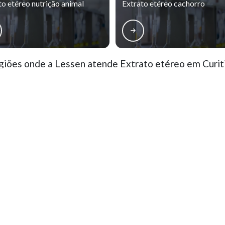
to etéreo nutrição animal
Extrato etéreo cachorro
iões onde a Lessen atende Extrato etéreo em Curit
rro Novo
Cajuru
CIC
Pinheirinho
ão Francisco
Alto da Glória
Alto da XV
ercês
Rebouças
Prado Velho
o, parcial ou total, mesmo citando nossos links, é proibida sem a autorização do autor. Crime
ação
Contatos