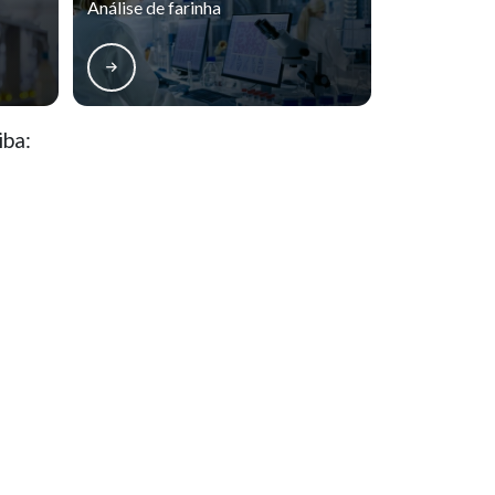
Análise de farinha
Análise de alimentos bromatologia
Análise de alimentos para animais
Análise de cloretos
Análise de coliformes totais e termotolerantes em
iba:
alimentos
Análise de turbidez
Portão
Santa Felicidade
Análise laboratorial de alimentos
Análise microbiológica de fast foods
Hugo Lange
Juvevê
Análise microbiológica de queijo minas frescal
Análise microbiológica do leite pasteurizado
Análise resíduo por incineração
 de violação de direito autoral – artigo 184 do Código Penal –
Lei
Análise sensorial dos alimentos
Contaminação física
Controle de produção e qualidade
Localização
Controle de qualidade