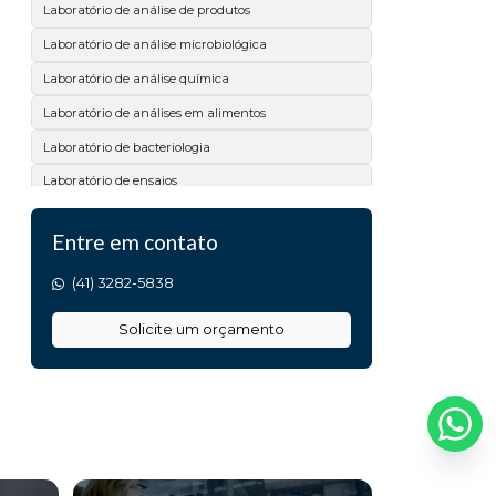
Laboratório de análise de produtos
Laboratório de análise microbiológica
Laboratório de análise química
Laboratório de análises em alimentos
Laboratório de bacteriologia
Laboratório de ensaios
Laboratório de microbiologia
Entre em contato
Laboratório físico químico
(41) 3282-5838
Laboratório físico químico e microbiológico
Laboratório para ensaios de qualidade
Solicite um orçamento
Serviço de análises laboratoriais
Teste de microbiologia em superfícies
Analise de calcário
Analise de matéria prima
Análise de acidez titulável