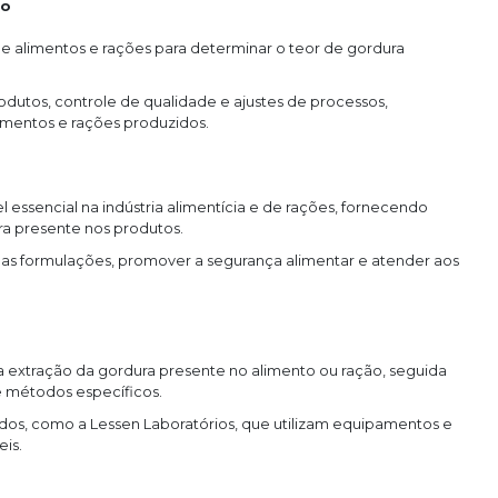
eo
de alimentos e rações para determinar o teor de gordura
odutos, controle de qualidade e ajustes de processos,
imentos e rações produzidos.
ssencial na indústria alimentícia e de rações, fornecendo
a presente nos produtos.
 nas formulações, promover a segurança alimentar e atender aos
 extração da gordura presente no alimento ou ração, seguida
 métodos específicos.
zados, como a Lessen Laboratórios, que utilizam equipamentos e
is.