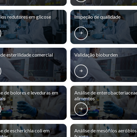
dios redutores em glicose
Inspeção de qualidade
 de esterilidade comercial
Validação bioburden
se de bolores e leveduras em
Análise de enterobacteriacea
ais
alimentos
se de escherichia coli em
Análise de mesófilos aeróbio
ntos
frango