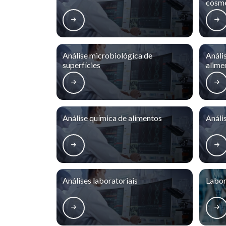
cosmé
Análise microbiológica de
Análi
superfícies
alime
Análise química de alimentos
Análi
Análises laboratoriais
Labor