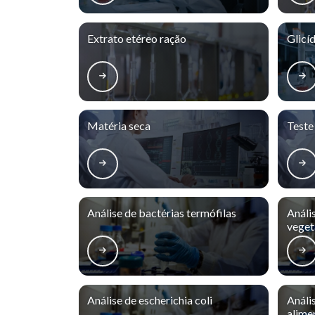
Extrato etéreo ração
Glicí
Matéria seca
Teste
Análise de bactérias termófilas
Análi
veget
Análise de escherichia coli
Análi
alime