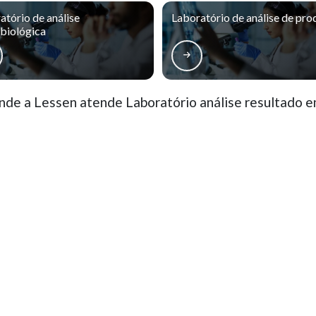
atório de análise
Laboratório de análise de pro
biológica
de a Lessen atende Laboratório análise resultado e
rro Novo
Cajuru
CIC
Pinheirinho
ão Francisco
Alto da Glória
Alto da XV
ercês
Rebouças
Prado Velho
o, parcial ou total, mesmo citando nossos links, é proibida sem a autorização do autor. Crime
ação
Contatos