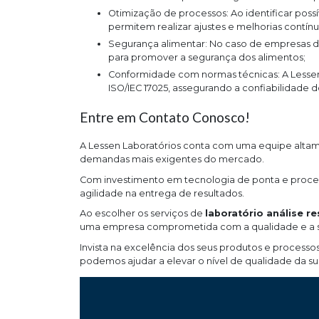
Otimização de processos: Ao identificar possíveis falhas ou desvios nos processos, as análises de laboratório
permitem realizar ajustes e melhorias contínu
Segurança alimentar: No caso de empresas do setor alimentício, as análises microbiológicas são essenciais
para promover a segurança dos alimentos;
Conformidade com normas técnicas: A Lessen Laboratórios trabalha em conformidade com as normas da
ISO/IEC 17025, assegurando a confiabilidade d
Entre em Contato Conosco!
A Lessen Laboratórios conta com uma equipe altame
demandas mais exigentes do mercado.
Com investimento em tecnologia de ponta e proces
agilidade na entrega de resultados.
Ao escolher os serviços de
laboratório análise r
uma empresa comprometida com a qualidade e a sat
Invista na excelência dos seus produtos e process
podemos ajudar a elevar o nível de qualidade da s