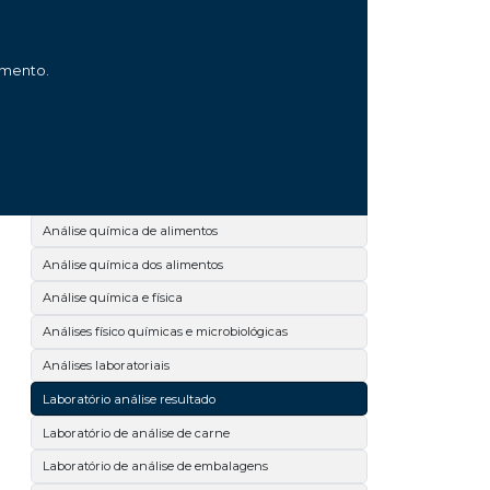
Análise microbiológica de leite
Análise microbiológica de salmonella
amento.
Análise microbiológica de superfícies
Análise microbiológica dos alimentos
Análise microbiológica no paraná
Análise química
Análise química de alimentos
Análise química dos alimentos
Análise química e física
Análises físico químicas e microbiológicas
Análises laboratoriais
Laboratório análise resultado
Laboratório de análise de carne
Laboratório de análise de embalagens