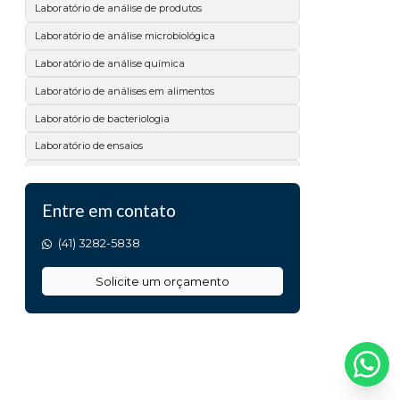
Laboratório de análise de produtos
Laboratório de análise microbiológica
Laboratório de análise química
Laboratório de análises em alimentos
Laboratório de bacteriologia
Laboratório de ensaios
Laboratório de microbiologia
Laboratório físico químico
Entre em contato
Laboratório físico químico e microbiológico
(41) 3282-5838
Laboratório para ensaios de qualidade
Solicite um orçamento
Serviço de análises laboratoriais
Teste de microbiologia em superfícies
Analise de calcário
Analise de matéria prima
Análise de acidez titulável