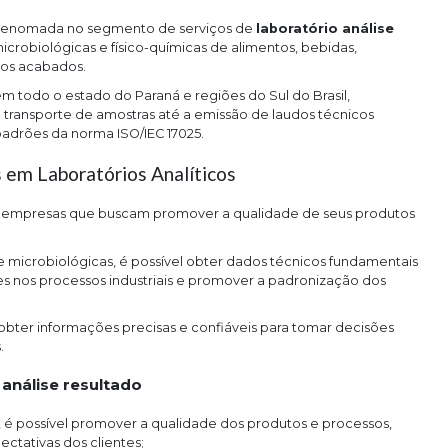
 renomada no segmento de serviços de
laboratório análise
icrobiológicas e físico-químicas de alimentos, bebidas,
tos acabados.
em todo o estado do Paraná e regiões do Sul do Brasil,
transporte de amostras até a emissão de laudos técnicos
padrões da norma ISO/IEC 17025.
 em Laboratórios Analíticos
a empresas que buscam promover a qualidade de seus produtos
 e microbiológicas, é possível obter dados técnicos fundamentais
stes nos processos industriais e promover a padronização dos
 obter informações precisas e confiáveis para tomar decisões
.
 análise resultado
ctativas dos clientes;