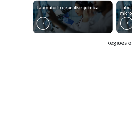
Laboratório de análise química
Labor
micro
Regiões on
Matriz
Boqueirão
Bai
Centro
Centro Cívico
S
Batel
Bigorrilho
M
O conteúdo do texto desta página é de direito reservado. Sua reproduçã
9610/98 - Lei de direitos autorais
.
Naveg