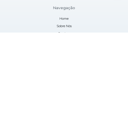
Navegação
Home
Sobre Nós
Serviços
Blog
Contato
Informações
Mapa do site
Contatos
(41) 3282-5838
atendimento@lessenlaboratorios.com.br
Localização
Rua Paulo Scherner, 28
São Cristóvão, São José dos Pinhais - PR