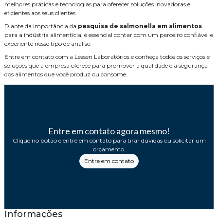
melhores práticas e tecnologias para oferecer soluções inovadoras e
eficientes aos seus clientes.
Diante da importância da
pesquisa de salmonella em alimentos
para a indústria alimentícia, é essencial contar com um parceiro confiável e
experiente nesse tipo de análise.
Entre em contato com a Lessen Laboratórios e conheça todos os serviços e
soluções que a empresa oferece para promover a qualidade e a segurança
dos alimentos que você produz ou consome.
Entre em contato agora mesmo!
Clique no botão e entre em contato para tirar dúvidas ou solicitar um
orçamento.
Entre em contato
Informações