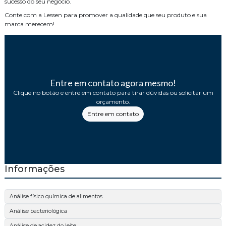
sucesso do seu negócio.
Conte com a Lessen para promover a qualidade que seu produto e sua
marca merecem!
Entre em contato agora mesmo!
Clique no botão e entre em contato para tirar dúvidas ou solicitar um
orçamento.
Entre em contato
Informações
Análise físico química de alimentos
Análise bacteriológica
Análise de acidez do leite