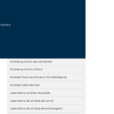
Análise microbiológica de leite
Análise microbiológica de salmonella
Análise microbiológica de superfícies
amento.
Análise microbiológica dos alimentos
Análise microbiológica no paraná
Análise química
Análise química de alimentos
Análise química dos alimentos
Análise química e física
Análises físico químicas e microbiológicas
Análises laboratoriais
Laboratório análise resultado
Laboratório de análise de carne
Laboratório de análise de embalagens