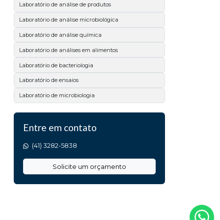
Laboratório de análise de produtos
Laboratório de análise microbiológica
Laboratório de análise química
Laboratório de análises em alimentos
Laboratório de bacteriologia
Laboratório de ensaios
Laboratório de microbiologia
Laboratório físico químico
Entre em contato
Laboratório físico químico e microbiológico
Laboratório para ensaios de qualidade
(41) 3282-5838
Serviço de análises laboratoriais
Solicite um orçamento
Teste de microbiologia em superfícies
Analise de calcário
Analise de matéria prima
Análise de acidez titulável