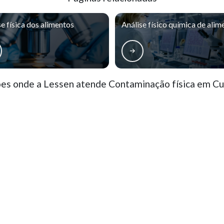
se física dos alimentos
Análise físico química de alim
es onde a Lessen atende Contaminação física em Cur
rro Novo
Cajuru
CIC
Pinheirinho
ão Francisco
Alto da Glória
Alto da XV
ercês
Rebouças
Prado Velho
o, parcial ou total, mesmo citando nossos links, é proibida sem a autorização do autor. Crime