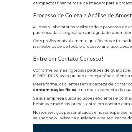
os impactos financeiros e de imagem para a organi
Processo de Coleta e Análise de Amost
A Lessen Laboratórios realiza todo o processo de co
padronizada, assegurando a integridade dos materia
Com profissionais altamente qualificados e treinad
rastreabilidade de todo o processo analítico, desd
Entre em Contato Conosco!
Conforme os mais rigorosos padrões de qualidade, 
ISO/IEC 17025, assegurando a competência técnica e 
Dessa forma, os clientes têm a certeza de contar c
contaminação física
e no monitoramento da qual
Se sua empresa busca soluções eficientes e confiáv
bebidas e matérias-primas, entre em contato com a
Nossos serviços personalizados e nossa expertise 
seu negócio. Invista na qualidade e na segurança d