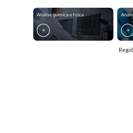
Análise química e física
Análi
Regiõ
Matriz
Boqueirão
Bai
Centro
Centro Cívico
S
Batel
Bigorrilho
M
O conteúdo do texto desta página é de direito reservado. Sua reproduçã
9610/98 - Lei de direitos autorais
.