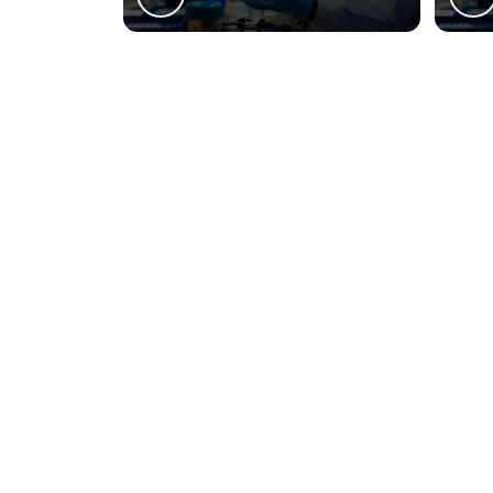
Regiões o
Matriz
Boqueirão
Bai
Centro
Centro Cívico
S
Batel
Bigorrilho
M
O conteúdo do texto desta página é de direito reservado. Sua reproduçã
9610/98 - Lei de direitos autorais
.
Naveg
O Lessen Laboratórios surgiu com o
Home
propósito de atender com excelência a
Sobre Nó
demanda de análises microbiológicas
em alimentos na Região Sul, fornecendo