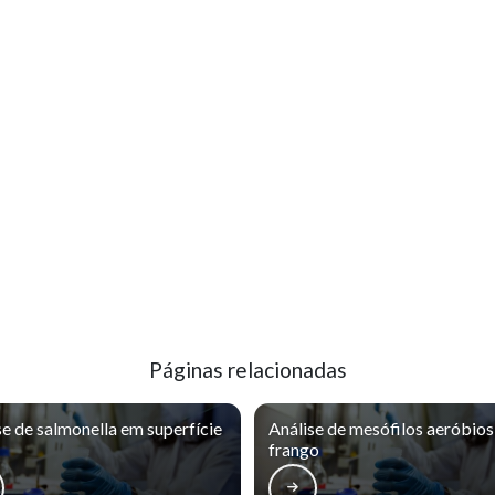
Páginas relacionadas
se de salmonella em superfície
Análise de mesófilos aeróbio
frango