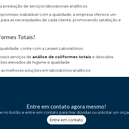
 prestação de serviços laboratoriais analíticos.
romisso inabalável com a qualidade, a empresa oferece um
para as necessidades de cada cliente, promovendo satisfação e
formes Totais!
 qualidade, conte com a Lessen Laboratórios.
ossos serviços de
análise de coliformes totais
e descubra
es elevados de higiene e qualidade.
s melhores soluções em laboratórios analíticos.
Entre em contato agora mesmo!
ue no botão e entre em contato para tirar dúvidas ou solicitar um orç
Entre em contato