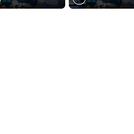
nde a Lessen atende Análise de coliformes totais em
rro Novo
Cajuru
CIC
Pinheirinho
ão Francisco
Alto da Glória
Alto da XV
ercês
Rebouças
Prado Velho
o, parcial ou total, mesmo citando nossos links, é proibida sem a autorização do autor. Crime
ação
Contatos
(41) 3282-5838
atendimento@lessenlaboratorio
s