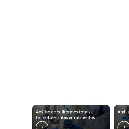
Análise de coliformes totais e
Análi
termotolerantes em alimentos