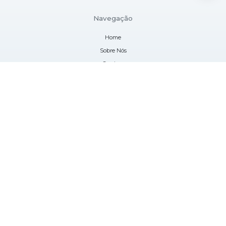
Navegação
Home
Sobre Nós
Serviços
Blog
Contato
Informações
Mapa do site
Contatos
(41) 3282-5838
atendimento@lessenlaboratorios.com.br
Localização
Rua Paulo Scherner, 28