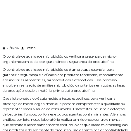
21/11/2025
Lessen
O controle de qualidade microbiológico verifica a presença de micro-
organismos em cada lote, garantindo a segurança do produto final.
O controle de qualidade microbiológico é uma etapa essencial para
garantir a segurança e a eficácia dos produtos fabricados, especialmente
em indútrias alimentícias, farmacêuticas e cosméticas. Esse processo
envolve a realização de análise microbiológica criteriosa em todas as fases
da produção, desde a matéria-prima até o produto final.
Cada lote produzido é submetido a testes específicos para verificar a
presença de micro-organismos que possam comprometer a qualidade ou
representar riscos à saúde do consumidor. Esses testes incluem a detecção
de bactérias, fungos, colifomes e outros agentes contaminantes. Além das
análises por lote, nosso laboratório realiza um rigoroso controle mensal,
que permite o acompanhamento contímuo das qualidade microbiológicas
dos produtos e do ambiente de produção. Isso garante maior confiabilidade