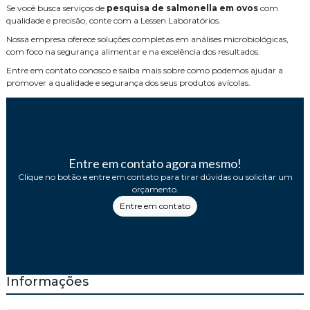
Se você busca serviços de
pesquisa de salmonella em ovos
com
qualidade e precisão, conte com a Lessen Laboratórios.
Nossa empresa oferece soluções completas em análises microbiológicas,
com foco na segurança alimentar e na excelência dos resultados.
Entre em contato conosco e saiba mais sobre como podemos ajudar a
promover a qualidade e segurança dos seus produtos avícolas.
Entre em contato agora mesmo!
Clique no botão e entre em contato para tirar dúvidas ou solicitar um
orçamento.
Entre em contato
Informações