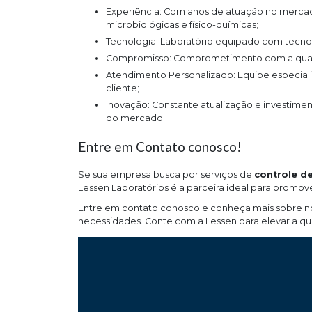
Experiência: Com anos de atuação no mercado, a Lessen possui expertise no segmento de análises
microbiológicas e físico-químicas;
Tecnologia: Laboratório equipado com tecno
Compromisso: Comprometimento com a qualid
Atendimento Personalizado: Equipe especializada para oferecer suporte e soluções customizadas para cada
cliente;
Inovação: Constante atualização e investimento em novas metodologias para melhor atender às demandas
do mercado.
Entre em Contato conosco!
Se sua empresa busca por serviços de
controle d
Lessen Laboratórios é a parceira ideal para promov
Entre em contato conosco e conheça mais sobre nos
necessidades. Conte com a Lessen para elevar a qu