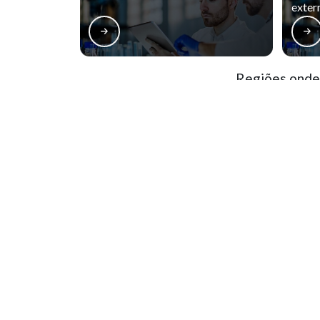
exter
Regiões onde 
Matriz
Boqueirão
Bai
Centro
Centro Cívico
S
Batel
Bigorrilho
M
O conteúdo do texto desta página é de direito reservado. Sua reproduçã
9610/98 - Lei de direitos autorais
.
Naveg
O Lessen Laboratórios surgiu com o