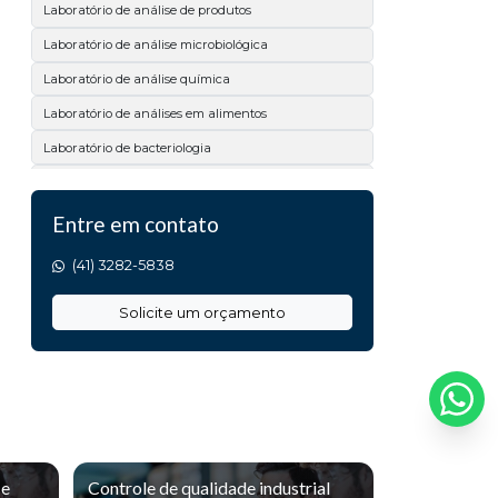
Laboratório de análise de produtos
Laboratório de análise microbiológica
Laboratório de análise química
Laboratório de análises em alimentos
Laboratório de bacteriologia
Laboratório de ensaios
Laboratório de microbiologia
Entre em contato
Laboratório físico químico
(41) 3282-5838
Laboratório físico químico e microbiológico
Solicite um orçamento
Laboratório para ensaios de qualidade
Serviço de análises laboratoriais
Teste de microbiologia em superfícies
Analise de calcário
Analise de matéria prima
 e
Controle de qualidade industrial
Análise de acidez titulável