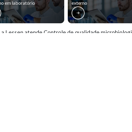
no em laboratório
externo
a Lessen atende Controle de qualidade microbiologi
rro Novo
Cajuru
CIC
Pinheirinho
ão Francisco
Alto da Glória
Alto da XV
ercês
Rebouças
Prado Velho
o, parcial ou total, mesmo citando nossos links, é proibida sem a autorização do autor. Crime
ação
Contatos
(41) 3282-5838