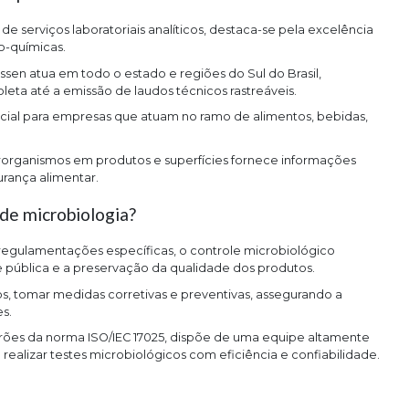
e serviços laboratoriais analíticos, destaca-se pela excelência
co-químicas.
ssen atua em todo o estado e regiões do Sul do Brasil,
eta até a emissão de laudos técnicos rastreáveis.
cial para empresas que atuam no ramo de alimentos, bebidas,
organismos em produtos e superfícies fornece informações
rança alimentar.
ade microbiologia?
gulamentações específicas, o controle microbiológico
de pública e a preservação da qualidade dos produtos.
os, tomar medidas corretivas e preventivas, assegurando a
s.
drões da norma ISO/IEC 17025, dispõe de uma equipe altamente
realizar testes microbiológicos com eficiência e confiabilidade.