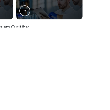
Análise de alimentos bromatologia
Análise de alimentos para animais
Análise de cloretos
a em Curitiba:
Análise de coliformes totais e termotolerantes em
alimentos
Análise de turbidez
Portão
Santa Felicidade
Análise laboratorial de alimentos
Hugo Lange
Juvevê
Análise microbiológica de fast foods
Análise microbiológica de queijo minas frescal
Análise microbiológica do leite pasteurizado
 de violação de direito autoral – artigo 184 do Código Penal –
Lei
Análise resíduo por incineração
Análise sensorial dos alimentos
Contaminação física
Localização
Controle de produção e qualidade
Controle de qualidade
Rua Paulo Scherner, 28