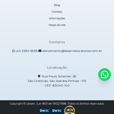
Blog
Contato
Informações
Mapa do site
Contatos
(41) 3282-5838
atendimento@lessenlaboratorios.com.br
Localização
Rua Paulo Scherner, 28
São Cristóvão, São José dos Pinhais - PR
CEP: 83040-140
Copyright © Lessen. (Lei 9610 de 19/02/1998). Todos os direitos reservados.
W3C
W3C