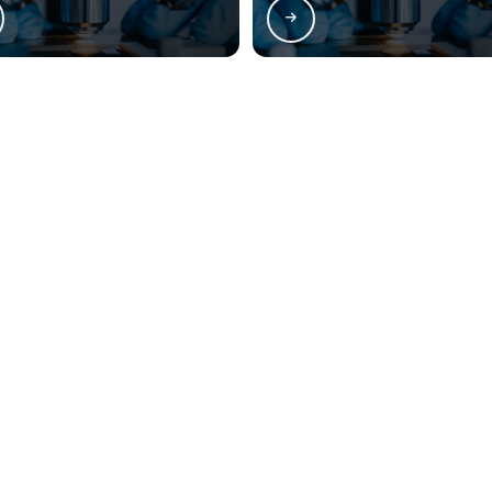
sen atende Análise físico química e microbiológica d
rro Novo
Cajuru
CIC
Pinheirinho
ão Francisco
Alto da Glória
Alto da XV
ercês
Rebouças
Prado Velho
o, parcial ou total, mesmo citando nossos links, é proibida sem a autorização do autor. Crime
ação
Contatos
(41) 3282-5838
atendimento@lessenlaboratorio