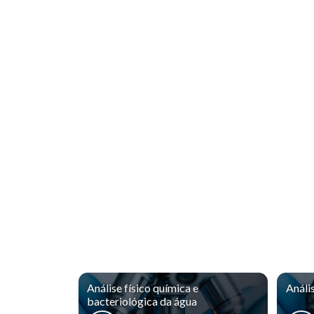
Análise físico química e
Análi
bacteriológica da água