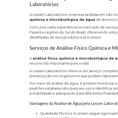
Laboratórios
A Lessen Laboratórios, empresa sediada em São Jos
química e microbiológica de água
de diversos t
Com uma vasta experiência no mercado de serviços l
Paraná e regiões do Sul do Brasil, oferecendo sol
detalhadas de seus produtos e processos.
Serviços de Análise Físico Química e M
A
análise físico química e microbiológica de 
recurso tão importante para a vida.
A Lessen Laboratórios oferece um serviço completo 
presença de microrganismos que podem representa
Por meio da análise de água, é possível monitorar 
padrões estabelecidos para seu uso e identificar
potabilidade e adequação para diferentes finalidad
Vantagens da Análise de Água pela Lessen Laborat
Qualidade Técnica: A Lessen segue rigorosamente os padrões da norma ISO/IEC 17025, promovendo laudos