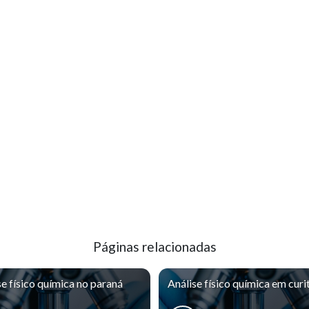
Páginas relacionadas
se físico química no paraná
Análise físico química em curi