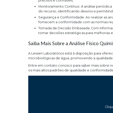
precisos e confiáveis;
Monitoramento Contínuo: A análise periódica de água permite um acompanhamento constante da qualidade
do recurso, identificando desvios e permitin
Segurança e Conformidade: Ao realizar as análises físico químicas e microbiológicas de água, as empresas
fornecem a conformidade com as normas regu
Tomada de Decisão Embasada: Com informações precisas sobre a qualidade da água, os gestores podem
tomar decisões estratégicas para melhorias 
Saiba Mais Sobre a Análise Físico Quím
A Lessen Laboratórios está à disposição para oferec
microbiológicas de água, promovendo a qualidade 
Entre em contato conosco para saber mais sobre n
os mais altos padrões de qualidade e conformidade
Cliq