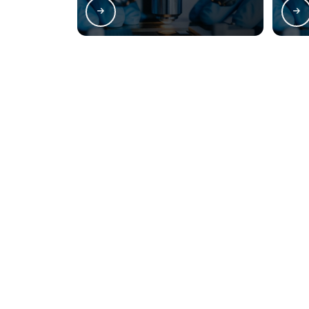
Regiões onde a Les
Matriz
Boqueirão
Bai
Centro
Centro Cívico
S
Batel
Bigorrilho
M
O conteúdo do texto desta página é de direito reservado. Sua reproduçã
9610/98 - Lei de direitos autorais
.
Naveg
O Lessen Laboratórios surgiu com o
Home
propósito de atender com excelência a