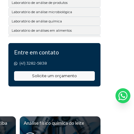
Laboratório de análise de produtos
Laboratório de análise microbiológica
Laboratório de análise química
Laboratório de análises em alimentos
Laboratório de bacteriologia
Laboratório de ensaios
Entre em contato
Laboratório de microbiologia
(41) 3282-5838
Laboratório físico químico
Solicite um orçamento
Laboratório físico químico e microbiológico
Laboratório para ensaios de qualidade
Serviço de análises laboratoriais
Teste de microbiologia em superfícies
Analise de calcário
tiba
Análise físico química do leite
Analise de matéria prima
Análise de acidez titulável