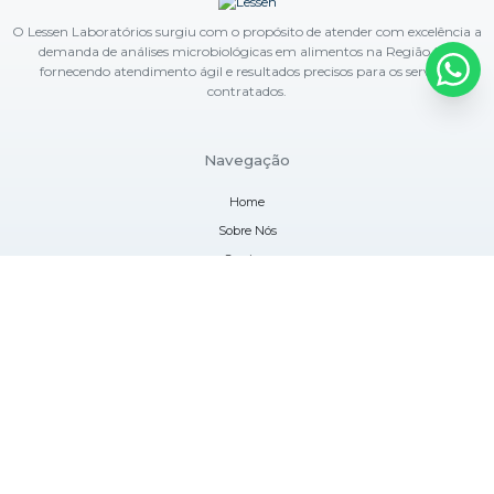
O Lessen Laboratórios surgiu com o propósito de atender com excelência a
demanda de análises microbiológicas em alimentos na Região Sul,
fornecendo atendimento ágil e resultados precisos para os serviços
contratados.
Navegação
Home
Sobre Nós
Serviços
Blog
Contato
Informações
Mapa do site
Contatos
(41) 3282-5838
atendimento@lessenlaboratorios.com.br