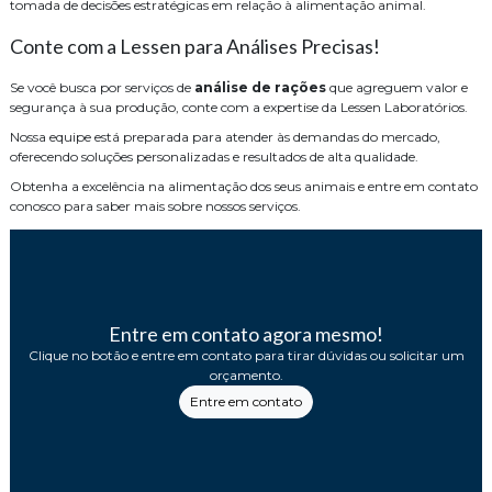
tomada de decisões estratégicas em relação à alimentação animal.
Conte com a Lessen para Análises Precisas!
Se você busca por serviços de
análise de rações
que agreguem valor e
segurança à sua produção, conte com a expertise da Lessen Laboratórios.
Nossa equipe está preparada para atender às demandas do mercado,
oferecendo soluções personalizadas e resultados de alta qualidade.
Obtenha a excelência na alimentação dos seus animais e entre em contato
conosco para saber mais sobre nossos serviços.
Entre em contato agora mesmo!
Clique no botão e entre em contato para tirar dúvidas ou solicitar um
orçamento.
Entre em contato