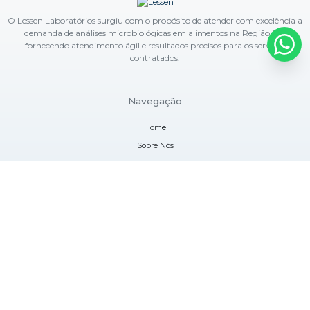
O Lessen Laboratórios surgiu com o propósito de atender com excelência a
demanda de análises microbiológicas em alimentos na Região Sul,
fornecendo atendimento ágil e resultados precisos para os serviços
contratados.
Navegação
Home
Sobre Nós
Serviços
Blog
Contato
Informações
Mapa do site
Contatos
(41) 3282-5838
atendimento@lessenlaboratorios.com.br