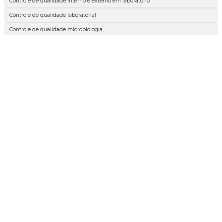
Controle de qualidade interno e externo em laboratório
Controle de qualidade laboratorial
Controle de qualidade microbiologia
Espectrofotométrica
Esterilidade comercial
Extrato etéreo
Extrato etéreo cachorro
Extrato etéreo nutrição animal
Extrato etéreo ração
Glicídios redutores em glicose
Inspeção de qualidade
Matéria gorda
Matéria seca
Teste de esterilidade comercial
Validação bioburden
Análise de bacillus cereus em alimentos