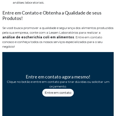
análises laboratoriais.
Entre em Contato e Obtenha a Qualidade de seus
Produtos!
Se você busca promover a qualidade e segurança dos alimentos produzidos
pela sua empresa, conte com a Lessen Laboratórios para realizar a
análise de escherichia coli em alimentos
. Entre em contato
conosco e conheça todos os nossos serviços especializados para o seu
negócio!
Entre em contato agora mesmo!
Clique no botão e entre em contato para tirar dúvidas ou solicitar um
orçamento.
Entre em contato